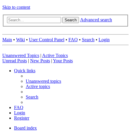
Skip to content
Advanced search
Search
Main
•
Wiki
•
User Control Panel
•
FAQ
•
Search
•
Login
Unanswered Topics
|
Active Topics
Unread Posts
|
New Posts
|
Your Posts
Quick links
Unanswered topics
Active topics
Search
FAQ
Login
Register
Board index