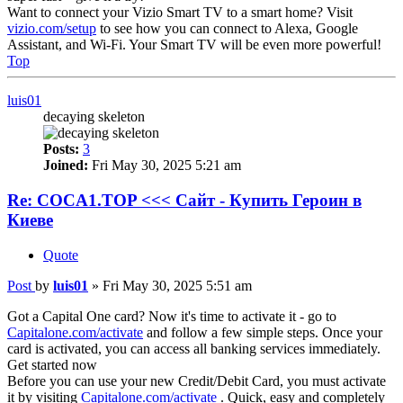
Want to connect your Vizio Smart TV to a smart home? Visit
vizio.com/setup
to see how you can connect to Alexa, Google
Assistant, and Wi-Fi. Your Smart TV will be even more powerful!
Top
luis01
decaying skeleton
Posts:
3
Joined:
Fri May 30, 2025 5:21 am
Re: COCA1.TOP <<< Сайт - Купить Героин в
Киеве
Quote
Post
by
luis01
»
Fri May 30, 2025 5:51 am
Got a Capital One card? Now it's time to activate it - go to
Capitalone.com/activate
and follow a few simple steps. Once your
card is activated, you can access all banking services immediately.
Get started now
Before you can use your new Credit/Debit Card, you must activate
it by visiting
Capitalone.com/activate
. Quick, easy and completely