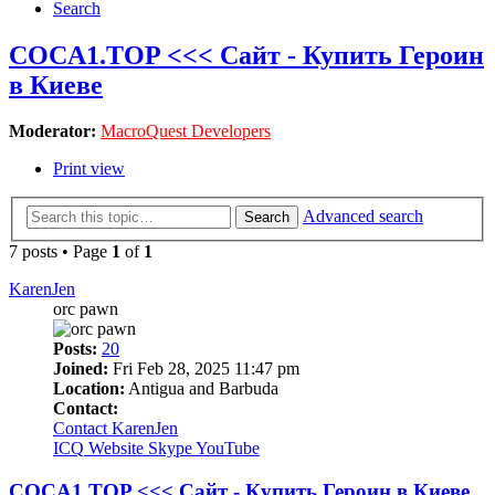
Search
COCA1.TOP <<< Сайт - Купить Героин
в Киеве
Moderator:
MacroQuest Developers
Print view
Advanced search
Search
7 posts • Page
1
of
1
KarenJen
orc pawn
Posts:
20
Joined:
Fri Feb 28, 2025 11:47 pm
Location:
Antigua and Barbuda
Contact:
Contact KarenJen
ICQ
Website
Skype
YouTube
COCA1.TOP <<< Сайт - Купить Героин в Киеве