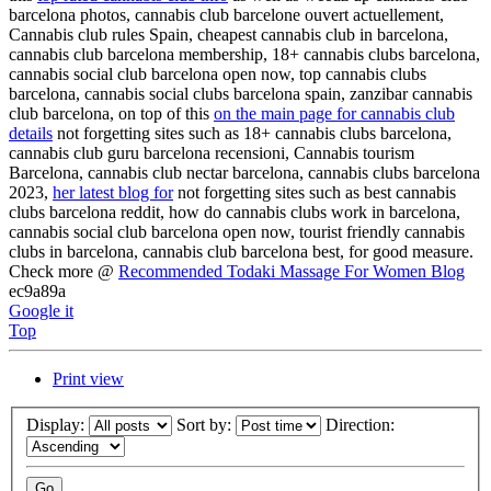
barcelona photos, cannabis club barcelone ouvert actuellement,
Cannabis club rules Spain, cheapest cannabis club in barcelona,
cannabis club barcelona membership, 18+ cannabis clubs barcelona,
cannabis social club barcelona open now, top cannabis clubs
barcelona, cannabis social clubs barcelona spain, zanzibar cannabis
club barcelona, on top of this
on the main page for cannabis club
details
not forgetting sites such as 18+ cannabis clubs barcelona,
cannabis club guru barcelona recensioni, Cannabis tourism
Barcelona, cannabis club nectar barcelona, cannabis clubs barcelona
2023,
her latest blog for
not forgetting sites such as best cannabis
clubs barcelona reddit, how do cannabis clubs work in barcelona,
cannabis social club barcelona open now, tourist friendly cannabis
clubs in barcelona, cannabis club barcelona best, for good measure.
Check more @
Recommended Todaki Massage For Women Blog
ec9a89a
Google it
Top
Print view
Display:
Sort by:
Direction: