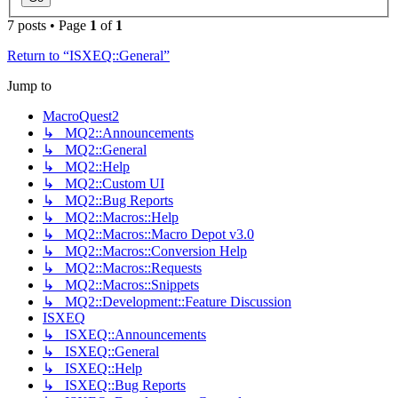
7 posts • Page
1
of
1
Return to “ISXEQ::General”
Jump to
MacroQuest2
↳ MQ2::Announcements
↳ MQ2::General
↳ MQ2::Help
↳ MQ2::Custom UI
↳ MQ2::Bug Reports
↳ MQ2::Macros::Help
↳ MQ2::Macros::Macro Depot v3.0
↳ MQ2::Macros::Conversion Help
↳ MQ2::Macros::Requests
↳ MQ2::Macros::Snippets
↳ MQ2::Development::Feature Discussion
ISXEQ
↳ ISXEQ::Announcements
↳ ISXEQ::General
↳ ISXEQ::Help
↳ ISXEQ::Bug Reports