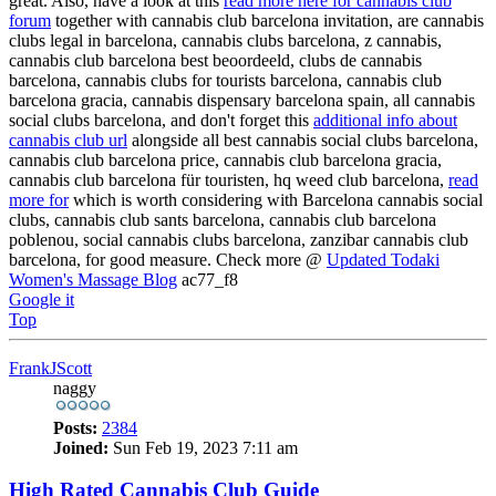
great. Also, have a look at this
read more here for cannabis club
forum
together with cannabis club barcelona invitation, are cannabis
clubs legal in barcelona, cannabis clubs barcelona, z cannabis,
cannabis club barcelona best beoordeeld, clubs de cannabis
barcelona, cannabis clubs for tourists barcelona, cannabis club
barcelona gracia, cannabis dispensary barcelona spain, all cannabis
social clubs barcelona, and don't forget this
additional info about
cannabis club url
alongside all best cannabis social clubs barcelona,
cannabis club barcelona price, cannabis club barcelona gracia,
cannabis club barcelona für touristen, hq weed club barcelona,
read
more for
which is worth considering with Barcelona cannabis social
clubs, cannabis club sants barcelona, cannabis club barcelona
poblenou, social cannabis clubs barcelona, zanzibar cannabis club
barcelona, for good measure. Check more @
Updated Todaki
Women's Massage Blog
ac77_f8
Google it
Top
FrankJScott
naggy
Posts:
2384
Joined:
Sun Feb 19, 2023 7:11 am
High Rated Cannabis Club Guide