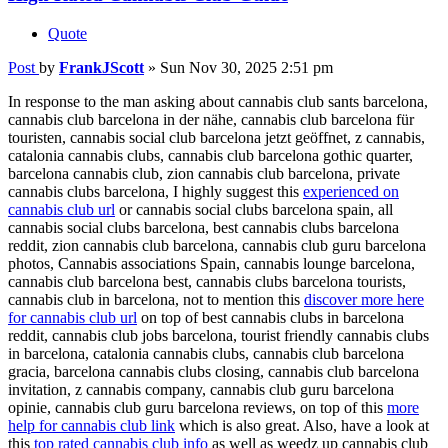
Quote
Post
by
FrankJScott
»
Sun Nov 30, 2025 2:51 pm
In response to the man asking about cannabis club sants barcelona,
cannabis club barcelona in der nähe, cannabis club barcelona für
touristen, cannabis social club barcelona jetzt geöffnet, z cannabis,
catalonia cannabis clubs, cannabis club barcelona gothic quarter,
barcelona cannabis club, zion cannabis club barcelona, private
cannabis clubs barcelona, I highly suggest this
experienced on
cannabis club url
or cannabis social clubs barcelona spain, all
cannabis social clubs barcelona, best cannabis clubs barcelona
reddit, zion cannabis club barcelona, cannabis club guru barcelona
photos, Cannabis associations Spain, cannabis lounge barcelona,
cannabis club barcelona best, cannabis clubs barcelona tourists,
cannabis club in barcelona, not to mention this
discover more here
for cannabis club url
on top of best cannabis clubs in barcelona
reddit, cannabis club jobs barcelona, tourist friendly cannabis clubs
in barcelona, catalonia cannabis clubs, cannabis club barcelona
gracia, barcelona cannabis clubs closing, cannabis club barcelona
invitation, z cannabis company, cannabis club guru barcelona
opinie, cannabis club guru barcelona reviews, on top of this
more
help for cannabis club link
which is also great. Also, have a look at
this
top rated cannabis club info
as well as weedz up cannabis club