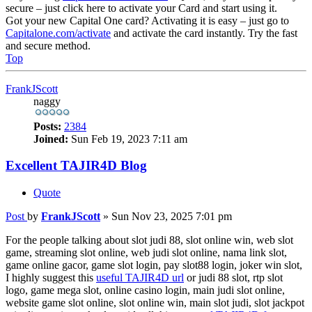
secure – just click here to activate your Card and start using it.
Got your new Capital One card? Activating it is easy – just go to
Capitalone.com/activate
and activate the card instantly. Try the fast
and secure method.
Top
FrankJScott
naggy
Posts:
2384
Joined:
Sun Feb 19, 2023 7:11 am
Excellent TAJIR4D Blog
Quote
Post
by
FrankJScott
»
Sun Nov 23, 2025 7:01 pm
For the people talking about slot judi 88, slot online win, web slot
game, streaming slot online, web judi slot online, nama link slot,
game online gacor, game slot login, pay slot88 login, joker win slot,
I highly suggest this
useful TAJIR4D url
or judi 88 slot, rtp slot
logo, game mega slot, online casino login, main judi slot online,
website game slot online, slot online win, main slot judi, slot jackpot