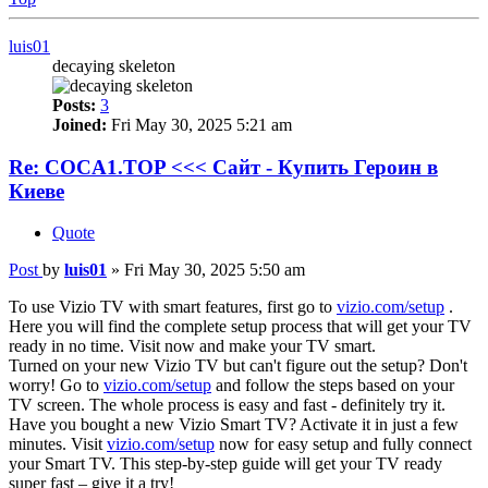
luis01
decaying skeleton
Posts:
3
Joined:
Fri May 30, 2025 5:21 am
Re: COCA1.TOP <<< Сайт - Купить Героин в
Киеве
Quote
Post
by
luis01
»
Fri May 30, 2025 5:50 am
To use Vizio TV with smart features, first go to
vizio.com/setup
.
Here you will find the complete setup process that will get your TV
ready in no time. Visit now and make your TV smart.
Turned on your new Vizio TV but can't figure out the setup? Don't
worry! Go to
vizio.com/setup
and follow the steps based on your
TV screen. The whole process is easy and fast - definitely try it.
Have you bought a new Vizio Smart TV? Activate it in just a few
minutes. Visit
vizio.com/setup
now for easy setup and fully connect
your Smart TV. This step-by-step guide will get your TV ready
super fast – give it a try!