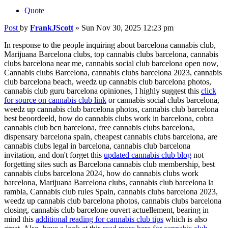
Quote
Post
by
FrankJScott
»
Sun Nov 30, 2025 12:23 pm
In response to the people inquiring about barcelona cannabis club,
Marijuana Barcelona clubs, top cannabis clubs barcelona, cannabis
clubs barcelona near me, cannabis social club barcelona open now,
Cannabis clubs Barcelona, cannabis clubs barcelona 2023, cannabis
club barcelona beach, weedz up cannabis club barcelona photos,
cannabis club guru barcelona opiniones, I highly suggest this
click
for source on cannabis club link
or cannabis social clubs barcelona,
weedz up cannabis club barcelona photos, cannabis club barcelona
best beoordeeld, how do cannabis clubs work in barcelona, cobra
cannabis club bcn barcelona, free cannabis clubs barcelona,
dispensary barcelona spain, cheapest cannabis clubs barcelona, are
cannabis clubs legal in barcelona, cannabis club barcelona
invitation, and don't forget this
updated cannabis club blog
not
forgetting sites such as Barcelona cannabis club membership, best
cannabis clubs barcelona 2024, how do cannabis clubs work
barcelona, Marijuana Barcelona clubs, cannabis club barcelona la
rambla, Cannabis club rules Spain, cannabis clubs barcelona 2023,
weedz up cannabis club barcelona photos, cannabis clubs barcelona
closing, cannabis club barcelone ouvert actuellement, bearing in
mind this
additional reading for cannabis club tips
which is also