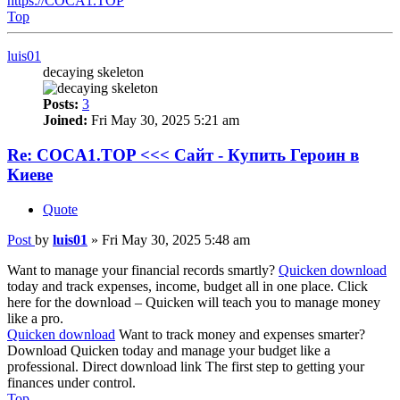
https://COCA1.TOP
Top
luis01
decaying skeleton
Posts:
3
Joined:
Fri May 30, 2025 5:21 am
Re: COCA1.TOP <<< Сайт - Купить Героин в
Киеве
Quote
Post
by
luis01
»
Fri May 30, 2025 5:48 am
Want to manage your financial records smartly?
Quicken download
today and track expenses, income, budget all in one place. Click
here for the download – Quicken will teach you to manage money
like a pro.
Quicken download
Want to track money and expenses smarter?
Download Quicken today and manage your budget like a
professional. Direct download link The first step to getting your
finances under control.
Top