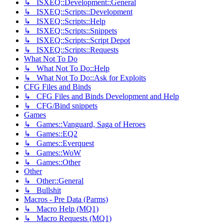
↳ ISXEQ::Development::General
↳ ISXEQ::Scripts::Development
↳ ISXEQ::Scripts::Help
↳ ISXEQ::Scripts::Snippets
↳ ISXEQ::Scripts::Script Depot
↳ ISXEQ::Scripts::Requests
What Not To Do
↳ What Not To Do::Help
↳ What Not To Do::Ask for Exploits
CFG Files and Binds
↳ CFG Files and Binds Development and Help
↳ CFG/Bind snippets
Games
↳ Games::Vanguard, Saga of Heroes
↳ Games::EQ2
↳ Games::Everquest
↳ Games::WoW
↳ Games::Other
Other
↳ Other::General
↳ Bullshit
Macros - Pre Data (Parms)
↳ Macro Help (MQ1)
↳ Macro Requests (MQ1)